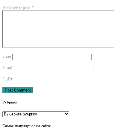
Комментарий
*
Имя
Email
Сайт
Post
Рубрики
navigation
Рубрики
Самое популярное на сайте