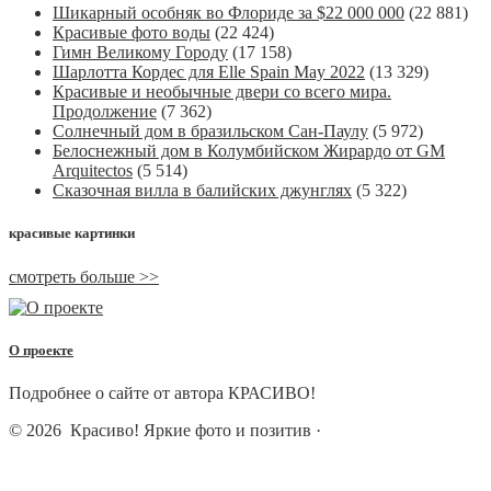
Шикарный особняк во Флориде за $22 000 000
(22 881)
Красивые фото воды
(22 424)
Гимн Великому Городу
(17 158)
Шарлотта Кордес для Elle Spain May 2022
(13 329)
Красивые и необычные двери со всего мира.
Продолжение
(7 362)
Солнечный дом в бразильском Сан-Паулу
(5 972)
Белоснежный дом в Колумбийском Жирардо от GM
Arquitectos
(5 514)
Сказочная вилла в балийских джунглях
(5 322)
красивые картинки
смотреть больше >>
О проекте
Подробнее о сайте от автора КРАСИВО!
© 2026
Красиво! Яркие фото и позитив
·