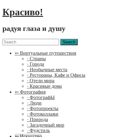
Красиво!
радуя глаза и душу
Menu
Search
for:
➳ Виртуальные путешествия
· Страны
· Города
· Необычные места
· Рестораны, Кафе и Офисы
· Отели мира
· Красивые дома
➳ Фотография
· ФотографЫ
· Люди
· Фотопроекты
· Фотоколлажи
· Природа
· Загадочный мир
· Фудстиль
➳ Искусство