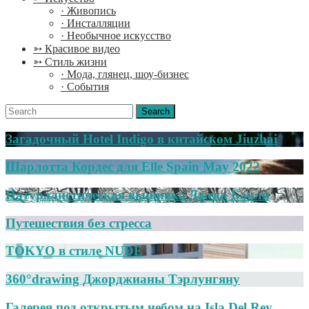
· Живопись
· Инсталляции
· Необычное искусство
➳ Красивое видео
➳ Стиль жизни
· Мода, глянец, шоу-бизнес
· События
Search
for:
Загадочный Hotel Indigo в китайском Jiuzhai
Шарлотта Кордес для Elle Spain May 2022
Натуралистическая вышивка Джека Бакли
Путешествия без стресса
TOKYO в стиле NUDE
360°drawing Джорджианы Тэрлунгяну
Галерея под открытым небом на Isla Del Rey