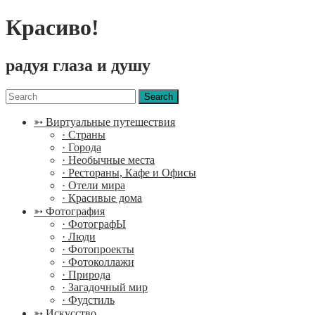
Красиво!
радуя глаза и душу
Menu
Search
for:
➳ Виртуальные путешествия
· Страны
· Города
· Необычные места
· Рестораны, Кафе и Офисы
· Отели мира
· Красивые дома
➳ Фотография
· ФотографЫ
· Люди
· Фотопроекты
· Фотоколлажи
· Природа
· Загадочный мир
· Фудстиль
➳ Искусство