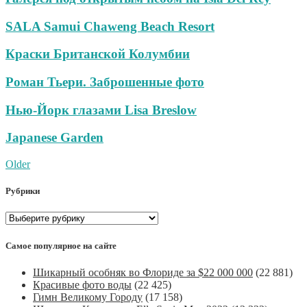
SALA Samui Chaweng Beach Resort
Краски Британской Колумбии
Роман Тьери. Заброшенные фото
Нью-Йорк глазами Lisa Breslow
Japanese Garden
Post
Older
navigation
Рубрики
Рубрики
Самое популярное на сайте
Шикарный особняк во Флориде за $22 000 000
(22 881)
Красивые фото воды
(22 425)
Гимн Великому Городу
(17 158)