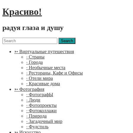
Красиво!
радуя глаза и душу
Menu
Search
for:
➳ Виртуальные путешествия
· Страны
· Города
· Необычные места
· Рестораны, Кафе и Офисы
· Отели мира
· Красивые дома
➳ Фотография
· ФотографЫ
· Люди
· Фотопроекты
· Фотоколлажи
· Природа
· Загадочный мир
· Фудстиль
➳ Искусство