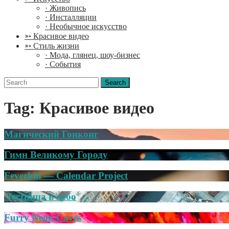
· Живопись
· Инсталляции
· Необычное искусство
➳ Красивое видео
➳ Стиль жизни
· Мода, глянец, шоу-бизнес
· События
Search
for:
Tag: Красивое видео
Магический Гонконг
Гимн Великому Городу
Feverkin — Calendar Project
Лестница в небо
Furry Neon Caves