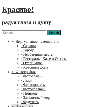
Красиво!
радуя глаза и душу
Menu
Search
for:
➳ Виртуальные путешествия
· Страны
· Города
· Необычные места
· Рестораны, Кафе и Офисы
· Отели мира
· Красивые дома
➳ Фотография
· ФотографЫ
· Люди
· Фотопроекты
· Фотоколлажи
· Природа
· Загадочный мир
· Фудстиль
➳ Искусство