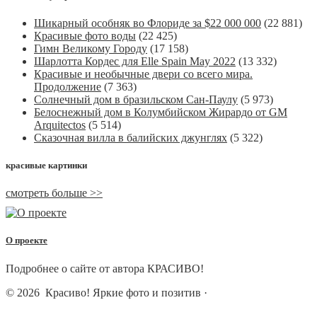
Шикарный особняк во Флориде за $22 000 000
(22 881)
Красивые фото воды
(22 425)
Гимн Великому Городу
(17 158)
Шарлотта Кордес для Elle Spain May 2022
(13 332)
Красивые и необычные двери со всего мира.
Продолжение
(7 363)
Солнечный дом в бразильском Сан-Паулу
(5 973)
Белоснежный дом в Колумбийском Жирардо от GM
Arquitectos
(5 514)
Сказочная вилла в балийских джунглях
(5 322)
красивые картинки
смотреть больше >>
О проекте
Подробнее о сайте от автора КРАСИВО!
© 2026
Красиво! Яркие фото и позитив
·