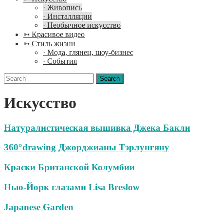
· Живопись
· Инсталляции
· Необычное искусство
➳ Красивое видео
➳ Стиль жизни
· Мода, глянец, шоу-бизнес
· События
Search
for:
Искусство
Натуралистическая вышивка Джека Бакли
360°drawing Джорджианы Тэрлунгяну
Краски Британской Колумбии
Нью-Йорк глазами Lisa Breslow
Japanese Garden