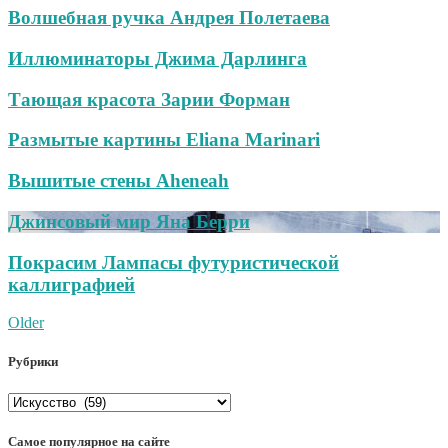
Волшебная ручка Андрея Полетаева
Иллюминаторы Джима Дарлинга
Тающая красота Зарии Форман
Размытые картины Eliana Marinari
Вышитые стены Aheneah
Джинсовый мир Яна Берри
Покрасим Лампасы футуристической
каллиграфией
Post
Older
navigation
Рубрики
Рубрики
Самое популярное на сайте