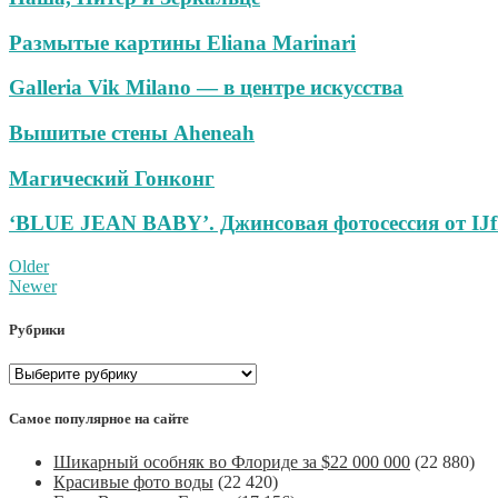
Размытые картины Eliana Marinari
Galleria Vik Milano — в центре искусства
Вышитые стены Aheneah
Магический Гонконг
‘BLUE JEAN BABY’. Джинсовая фотосессия от IJfk
Post
Older
Newer
navigation
Рубрики
Рубрики
Самое популярное на сайте
Шикарный особняк во Флориде за $22 000 000
(22 880)
Красивые фото воды
(22 420)