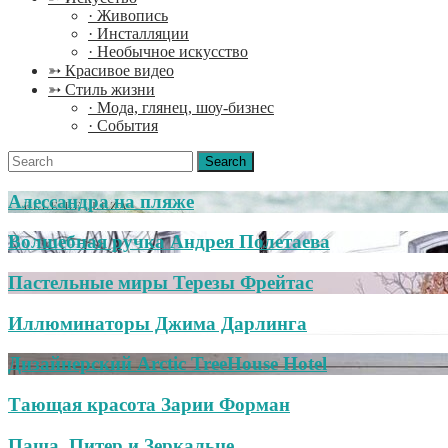
· Живопись
· Инсталляции
· Необычное искусство
➳ Красивое видео
➳ Стиль жизни
· Мода, глянец, шоу-бизнес
· События
Search
for:
Алессандра на пляже
Волшебная ручка Андрея Полетаева
Пастельные миры Терезы Фрейтас
Иллюминаторы Джима Дарлинга
Дизайнерский Arctic TreeHouse Hotel
Тающая красота Зарии Форман
Паша, Питер и Зеркальце