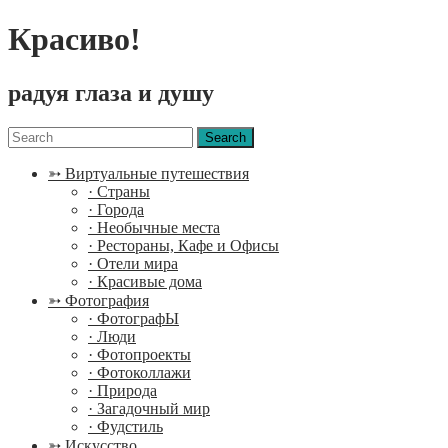
Красиво!
радуя глаза и душу
Menu
Search
for:
➳ Виртуальные путешествия
· Страны
· Города
· Необычные места
· Рестораны, Кафе и Офисы
· Отели мира
· Красивые дома
➳ Фотография
· ФотографЫ
· Люди
· Фотопроекты
· Фотоколлажи
· Природа
· Загадочный мир
· Фудстиль
➳ Искусство