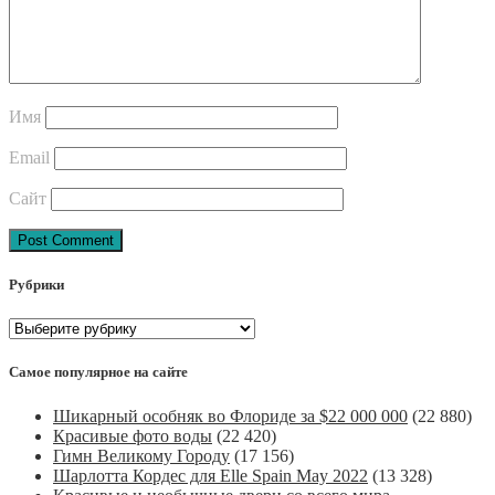
Имя
Email
Сайт
Post
Рубрики
navigation
Рубрики
Самое популярное на сайте
Шикарный особняк во Флориде за $22 000 000
(22 880)
Красивые фото воды
(22 420)
Гимн Великому Городу
(17 156)
Шарлотта Кордес для Elle Spain May 2022
(13 328)