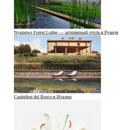
Nyungwe Forest Lodge — затерянный отель в Руанде
Castiglion del Bosco в Италии