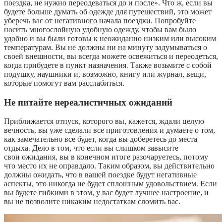
поездка, не нужно переодеваться до и после». Что ж, если вы
будете больше думать об одежде для путешествий, это может
уберечь вас от негативного начала поездки. Попробуйте
носить многослойную удобную одежду, чтобы вам было
удобно и вы были готовы к неожиданно низким или высоким
температурам. Вы не должны ни на минуту задумываться о
своей внешности, вы всегда можете освежиться и переодеться,
когда прибудете в пункт назначения. Также возьмите с собой
подушку, наушники и, возможно, книгу или журнал, вещи,
которые помогут вам расслабиться.
Не питайте нереалистичных ожиданий
Приближается отпуск, которого вы, кажется, ждали целую
вечность, вы уже сделали все приготовления и думаете о том,
как замечательно все будет, когда вы доберетесь до места
отдыха. Дело в том, что если вы слишком завысите
свои ожидания, вы в конечном итоге разочаруетесь, потому
что место их не оправдало. Таким образом, вы действительно
должны ожидать, что в вашей поездке будут негативные
аспекты, это никогда не будет сплошным удовольствием. Если
вы будете гибкими в этом, у вас будет лучшее настроение, и
вы не позволите никаким недостаткам сломить вас.