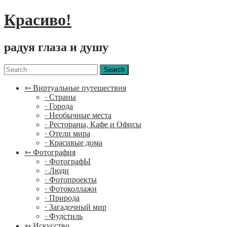
Красиво!
радуя глаза и душу
Menu
Search
for:
➳ Виртуальные путешествия
· Страны
· Города
· Необычные места
· Рестораны, Кафе и Офисы
· Отели мира
· Красивые дома
➳ Фотография
· ФотографЫ
· Люди
· Фотопроекты
· Фотоколлажи
· Природа
· Загадочный мир
· Фудстиль
➳ Искусство