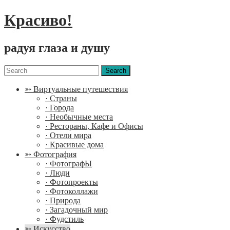
Красиво!
радуя глаза и душу
Menu
Search
for:
➳ Виртуальные путешествия
· Страны
· Города
· Необычные места
· Рестораны, Кафе и Офисы
· Отели мира
· Красивые дома
➳ Фотография
· ФотографЫ
· Люди
· Фотопроекты
· Фотоколлажи
· Природа
· Загадочный мир
· Фудстиль
➳ Искусство