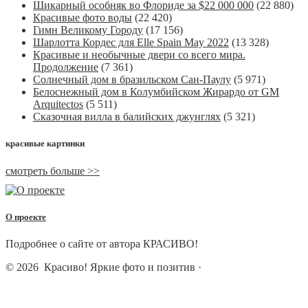
Шикарный особняк во Флориде за $22 000 000
(22 880)
Красивые фото воды
(22 420)
Гимн Великому Городу
(17 156)
Шарлотта Кордес для Elle Spain May 2022
(13 328)
Красивые и необычные двери со всего мира.
Продолжение
(7 361)
Солнечный дом в бразильском Сан-Паулу
(5 971)
Белоснежный дом в Колумбийском Жирардо от GM
Arquitectos
(5 511)
Сказочная вилла в балийских джунглях
(5 321)
красивые картинки
смотреть больше >>
О проекте
Подробнее о сайте от автора КРАСИВО!
© 2026
Красиво! Яркие фото и позитив
·