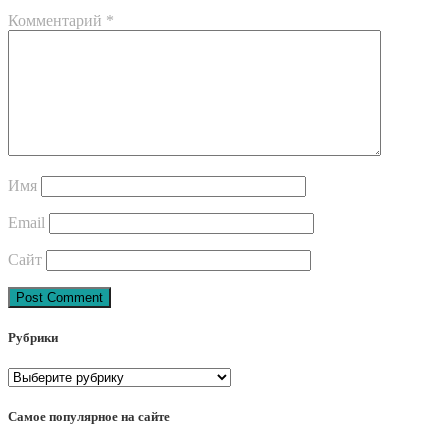
Комментарий
*
Имя
Email
Сайт
Post
Рубрики
navigation
Рубрики
Самое популярное на сайте