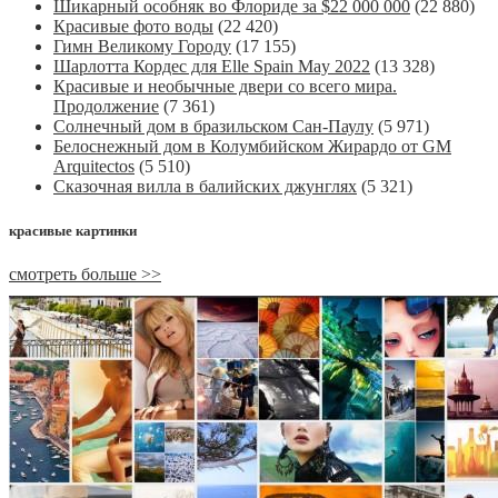
Шикарный особняк во Флориде за $22 000 000
(22 880)
Красивые фото воды
(22 420)
Гимн Великому Городу
(17 155)
Шарлотта Кордес для Elle Spain May 2022
(13 328)
Красивые и необычные двери со всего мира.
Продолжение
(7 361)
Солнечный дом в бразильском Сан-Паулу
(5 971)
Белоснежный дом в Колумбийском Жирардо от GM
Arquitectos
(5 510)
Сказочная вилла в балийских джунглях
(5 321)
красивые картинки
смотреть больше >>