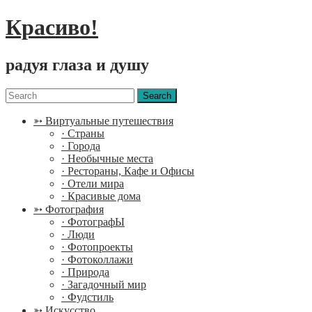
Красиво!
радуя глаза и душу
Menu
Search
for:
➳ Виртуальные путешествия
· Страны
· Города
· Необычные места
· Рестораны, Кафе и Офисы
· Отели мира
· Красивые дома
➳ Фотография
· ФотографЫ
· Люди
· Фотопроекты
· Фотоколлажи
· Природа
· Загадочный мир
· Фудстиль
➳ Искусство