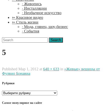
· Живопись
· Инсталляции
· Необычное искусство
➳ Красивое видео
➳ Стиль жизни
· Мода, глянец, шоу-бизнес
· События
Search
for:
5
Published
Мар 1, 2012
at
640 × 633
in
«Живые» вещицы от
Фулвио Бонавиа
Рубрики
Рубрики
Самое популярное на сайте