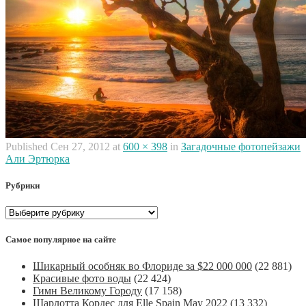
Published
Сен 27, 2012
at
600 × 398
in
Загадочные фотопейзажи
Али Эртюрка
Рубрики
Рубрики
Самое популярное на сайте
Шикарный особняк во Флориде за $22 000 000
(22 881)
Красивые фото воды
(22 424)
Гимн Великому Городу
(17 158)
Шарлотта Кордес для Elle Spain May 2022
(13 332)