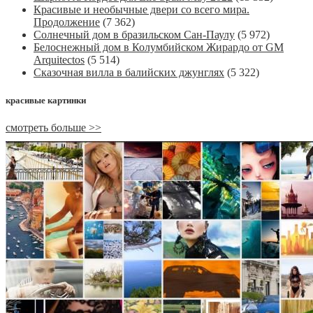
Красивые и необычные двери со всего мира.
Продолжение
(7 362)
Солнечный дом в бразильском Сан-Паулу
(5 972)
Белоснежный дом в Колумбийском Жирардо от GM
Arquitectos
(5 514)
Сказочная вилла в балийских джунглях
(5 322)
красивые картинки
смотреть больше >>