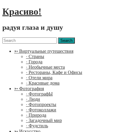
Красиво!
радуя глаза и душу
Menu
Search
for:
➳ Виртуальные путешествия
· Страны
· Города
· Необычные места
· Рестораны, Кафе и Офисы
· Отели мира
· Красивые дома
➳ Фотография
· ФотографЫ
· Люди
· Фотопроекты
· Фотоколлажи
· Природа
· Загадочный мир
· Фудстиль
➳ Искусство