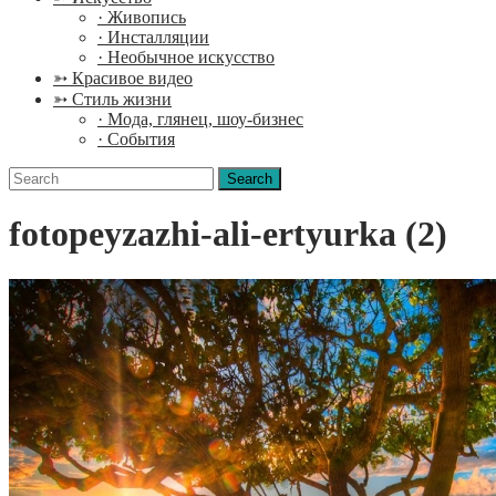
· Живопись
· Инсталляции
· Необычное искусство
➳ Красивое видео
➳ Стиль жизни
· Мода, глянец, шоу-бизнес
· События
Search
for:
fotopeyzazhi-ali-ertyurka (2)