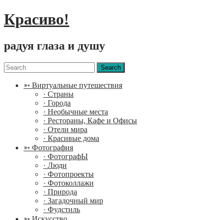
Красиво!
радуя глаза и душу
Menu
Search
for:
➳ Виртуальные путешествия
· Страны
· Города
· Необычные места
· Рестораны, Кафе и Офисы
· Отели мира
· Красивые дома
➳ Фотография
· ФотографЫ
· Люди
· Фотопроекты
· Фотоколлажи
· Природа
· Загадочный мир
· Фудстиль
➳ Искусство