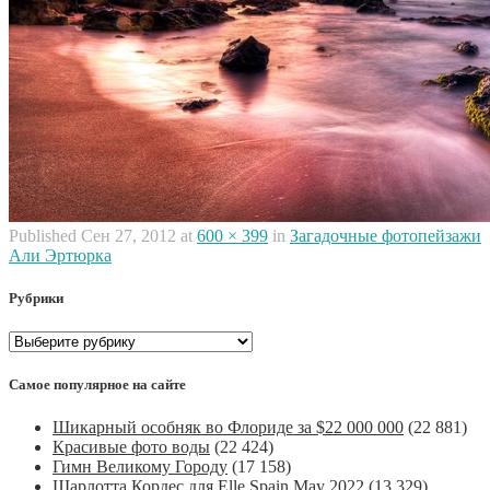
Published
Сен 27, 2012
at
600 × 399
in
Загадочные фотопейзажи
Али Эртюрка
Рубрики
Рубрики
Самое популярное на сайте
Шикарный особняк во Флориде за $22 000 000
(22 881)
Красивые фото воды
(22 424)
Гимн Великому Городу
(17 158)
Шарлотта Кордес для Elle Spain May 2022
(13 329)