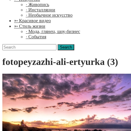
· Живопись
· Инсталляции
· Необычное искусство
➳ Красивое видео
➳ Стиль жизни
· Мода, глянец, шоу-бизнес
· События
Search
for:
fotopeyzazhi-ali-ertyurka (3)