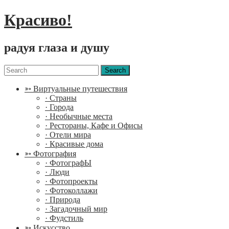
Красиво!
радуя глаза и душу
Menu
Search
for:
➳ Виртуальные путешествия
· Страны
· Города
· Необычные места
· Рестораны, Кафе и Офисы
· Отели мира
· Красивые дома
➳ Фотография
· ФотографЫ
· Люди
· Фотопроекты
· Фотоколлажи
· Природа
· Загадочный мир
· Фудстиль
➳ Искусство