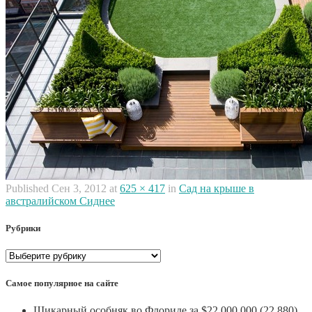
Published
Сен 3, 2012
at
625 × 417
in
Сад на крыше в
австралийском Сиднее
Рубрики
Рубрики
Самое популярное на сайте
Шикарный особняк во Флориде за $22 000 000
(22 880)