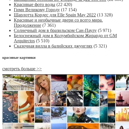
Красивые фото воды
(22 420)
Гимн Великому Городу
(17 154)
Шарлотта Кордес для Elle Spain May 2022
(13 328)
Красивые и необычные двери со всего мира.
Продолжение
(7 361)
Солнечный дом в бразильском Сан-Паулу
(5 971)
Белоснежный дом в Колумбийском Жирардо от GM
Arquitectos
(5 510)
Сказочная вилла в балийских джунглях
(5 321)
красивые картинки
смотреть больше >>