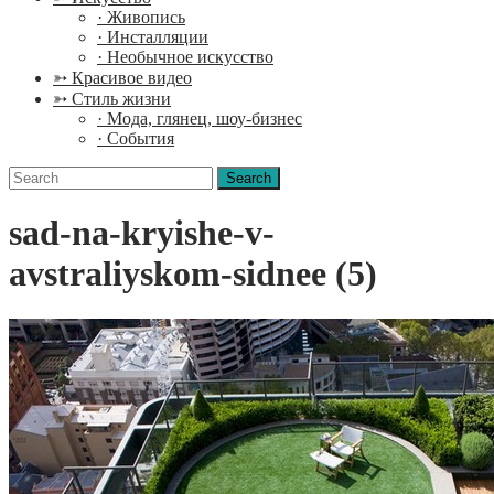
· Живопись
· Инсталляции
· Необычное искусство
➳ Красивое видео
➳ Стиль жизни
· Мода, глянец, шоу-бизнес
· События
Search
for:
sad-na-kryishe-v-
avstraliyskom-sidnee (5)