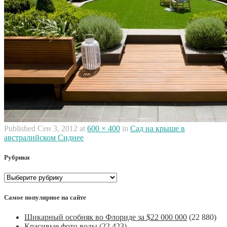
Published
Сен 3, 2012
at
600 × 400
in
Сад на крыше в
австралийском Сиднее
Рубрики
Рубрики
Самое популярное на сайте
Шикарный особняк во Флориде за $22 000 000
(22 880)
Красивые фото воды
(22 423)