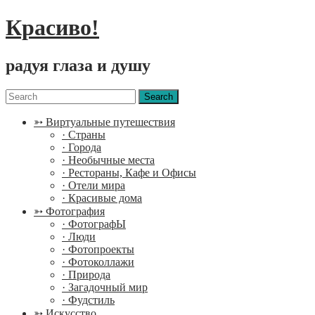
Красиво!
радуя глаза и душу
Menu
Search
for:
➳ Виртуальные путешествия
· Страны
· Города
· Необычные места
· Рестораны, Кафе и Офисы
· Отели мира
· Красивые дома
➳ Фотография
· ФотографЫ
· Люди
· Фотопроекты
· Фотоколлажи
· Природа
· Загадочный мир
· Фудстиль
➳ Искусство