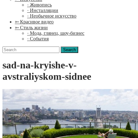
· Живопись
· Инсталляции
· Необычное искусство
➳ Красивое видео
➳ Стиль жизни
· Мода, глянец, шоу-бизнес
· События
Search
for:
sad-na-kryishe-v-
avstraliyskom-sidnee