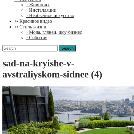
· Живопись
· Инсталляции
· Необычное искусство
➳ Красивое видео
➳ Стиль жизни
· Мода, глянец, шоу-бизнес
· События
Search
for:
sad-na-kryishe-v-
avstraliyskom-sidnee (4)