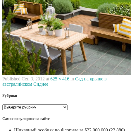
Published
Сен 3, 2012
at
625 × 416
in
Сад на крыше в
австралийском Сиднее
Рубрики
Рубрики
Самое популярное на сайте
Шикарный особняк во Флориде за $22 000 000
(22 880)