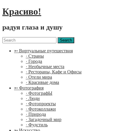
Красиво!
радуя глаза и душу
Menu
Search
for:
➳ Виртуальные путешествия
· Страны
· Города
· Необычные места
· Рестораны, Кафе и Офисы
· Отели мира
· Красивые дома
➳ Фотография
· ФотографЫ
· Люди
· Фотопроекты
· Фотоколлажи
· Природа
· Загадочный мир
· Фудстиль
➳ Искусство