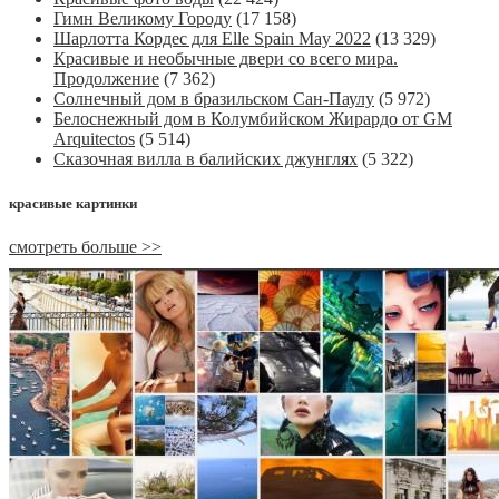
Гимн Великому Городу
(17 158)
Шарлотта Кордес для Elle Spain May 2022
(13 329)
Красивые и необычные двери со всего мира.
Продолжение
(7 362)
Солнечный дом в бразильском Сан-Паулу
(5 972)
Белоснежный дом в Колумбийском Жирардо от GM
Arquitectos
(5 514)
Сказочная вилла в балийских джунглях
(5 322)
красивые картинки
смотреть больше >>