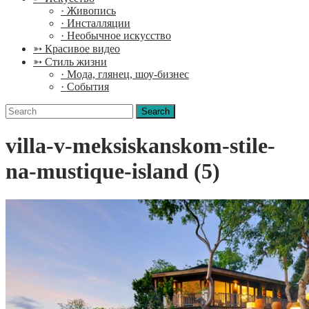
· Живопись
· Инсталляции
· Необычное искусство
➳ Красивое видео
➳ Стиль жизни
· Мода, глянец, шоу-бизнес
· События
Search
for:
villa-v-meksiskanskom-stile-
na-mustique-island (5)