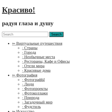
Красиво!
радуя глаза и душу
Menu
Search
for:
➳ Виртуальные путешествия
· Страны
· Города
· Необычные места
· Рестораны, Кафе и Офисы
· Отели мира
· Красивые дома
➳ Фотография
· ФотографЫ
· Люди
· Фотопроекты
· Фотоколлажи
· Природа
· Загадочный мир
· Фудстиль
➳ Искусство