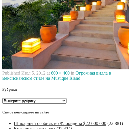
Published
Июл 5, 2012
at
600 × 400
in
Огромная вилла в
мексисканском стиле на Mustique Island
Рубрики
Рубрики
Самое популярное на сайте
Шикарный особняк во Флориде за $22 000 000
(22 881)
Красивые фото воды
(22 424)