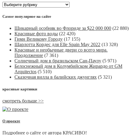
Рубрики
Самое популярное на сайте
Шикарный особняк во Флориде за $22 000 000
(22 880)
Красивые фото воды
(22 420)
Гимн Великому Городу
(17 155)
Шарлотта Кордес для Elle Spain May 2022
(13 328)
Красивые и необычные двери со всего мира.
Продолжение
(7 361)
Солнечный дом в бразильском Сан-Паулу
(5 971)
Белоснежный дом в Колумбийском Жирардо от GM
Arquitectos
(5 510)
Сказочная вилла в балийских джунглях
(5 321)
красивые картинки
смотреть больше >>
О проекте
Подробнее о сайте от автора КРАСИВО!