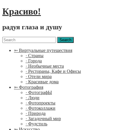
Красиво!
радуя глаза и душу
Menu
Search
for:
➳ Виртуальные путешествия
· Страны
· Города
· Необычные места
· Рестораны, Кафе и Офисы
· Отели мира
· Красивые дома
➳ Фотография
· ФотографЫ
· Люди
· Фотопроекты
· Фотоколлажи
· Природа
· Загадочный мир
· Фудстиль
➳ Искусство