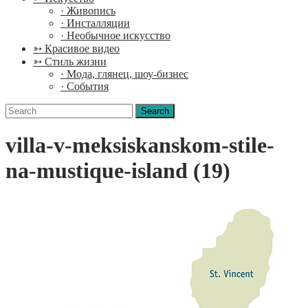
· Живопись
· Инсталляции
· Необычное искусство
➳ Красивое видео
➳ Стиль жизни
· Мода, глянец, шоу-бизнес
· События
Search
for:
villa-v-meksiskanskom-stile-
na-mustique-island (19)