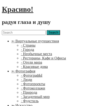
Красиво!
радуя глаза и душу
Menu
Search
for:
➳ Виртуальные путешествия
· Страны
· Города
· Необычные места
· Рестораны, Кафе и Офисы
· Отели мира
· Красивые дома
➳ Фотография
· ФотографЫ
· Люди
· Фотопроекты
· Фотоколлажи
· Природа
· Загадочный мир
· Фудстиль
➳ Искусство