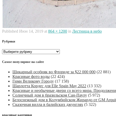
Published
Июн 14, 2019
at
864 × 1200
in
Лестница в небо
Рубрики
Рубрики
Самое популярное на сайте
Шикарный особняк во Флориде за $22 000 000
(22 881)
Красивые фото воды
(22 424)
Гимн Великому Городу
(17 158)
Шарлотта Кордес для Elle Spain May 2022
(13 332)
Красивые и необычные двери со всего мира. Продолжен
Солнечный дом в бразильском Сан-Паулу
(5 972)
Белоснежный дом в Колумбийском Жирардо от GM Arquit
Сказочная вилла в балийских джунглях
(5 322)
красивые картинки