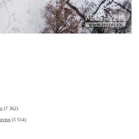
ие
(7 362)
ectos
(5 514)