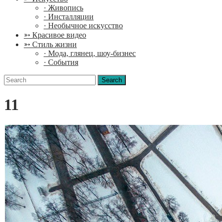
· Живопись
· Инсталляции
· Необычное искусство
➳ Красивое видео
➳ Стиль жизни
· Мода, глянец, шоу-бизнес
· События
Search
for:
11