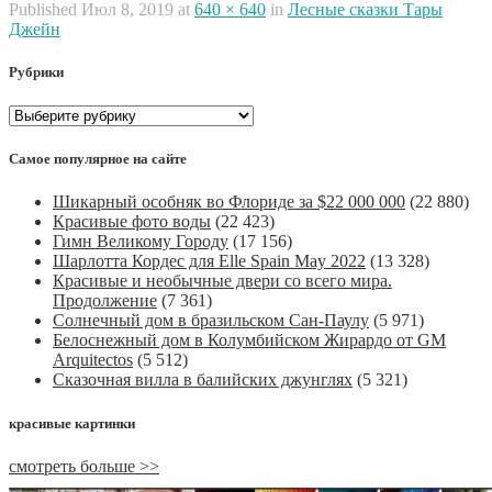
Published
Июл 8, 2019
at
640 × 640
in
Лесные сказки Тары
Джейн
Рубрики
Рубрики
Самое популярное на сайте
Шикарный особняк во Флориде за $22 000 000
(22 880)
Красивые фото воды
(22 423)
Гимн Великому Городу
(17 156)
Шарлотта Кордес для Elle Spain May 2022
(13 328)
Красивые и необычные двери со всего мира.
Продолжение
(7 361)
Солнечный дом в бразильском Сан-Паулу
(5 971)
Белоснежный дом в Колумбийском Жирардо от GM
Arquitectos
(5 512)
Сказочная вилла в балийских джунглях
(5 321)
красивые картинки
смотреть больше >>