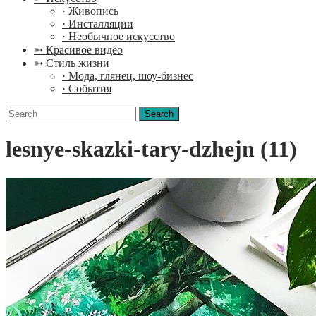
· Живопись
· Инсталляции
· Необычное искусство
➳ Красивое видео
➳ Стиль жизни
· Мода, глянец, шоу-бизнес
· События
Search
for:
lesnye-skazki-tary-dzhejn (11)