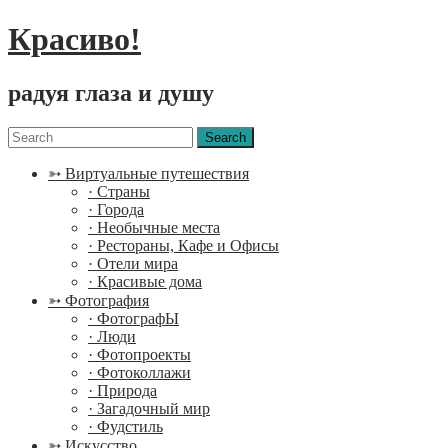
Красиво!
радуя глаза и душу
Menu
Search
for:
➳ Виртуальные путешествия
· Страны
· Города
· Необычные места
· Рестораны, Кафе и Офисы
· Отели мира
· Красивые дома
➳ Фотография
· ФотографЫ
· Люди
· Фотопроекты
· Фотоколлажи
· Природа
· Загадочный мир
· Фудстиль
➳ Искусство