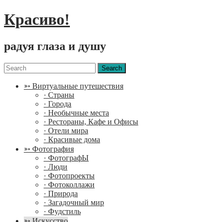
Красиво!
радуя глаза и душу
Menu
Search
for:
➳ Виртуальные путешествия
· Страны
· Города
· Необычные места
· Рестораны, Кафе и Офисы
· Отели мира
· Красивые дома
➳ Фотография
· ФотографЫ
· Люди
· Фотопроекты
· Фотоколлажи
· Природа
· Загадочный мир
· Фудстиль
➳ Искусство