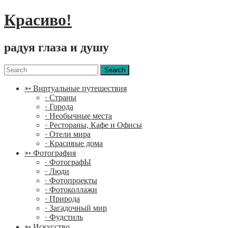
Красиво!
радуя глаза и душу
Menu
Search
for:
➳ Виртуальные путешествия
· Страны
· Города
· Необычные места
· Рестораны, Кафе и Офисы
· Отели мира
· Красивые дома
➳ Фотография
· ФотографЫ
· Люди
· Фотопроекты
· Фотоколлажи
· Природа
· Загадочный мир
· Фудстиль
➳ Искусство