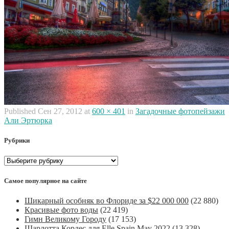
Published
Сен 27, 2012
at
600 × 401
in
Загадочные фотопейзажи
Али Эртюрка
Рубрики
Рубрики
Самое популярное на сайте
Шикарный особняк во Флориде за $22 000 000
(22 880)
Красивые фото воды
(22 419)
Гимн Великому Городу
(17 153)
Шарлотта Кордес для Elle Spain May 2022
(13 328)