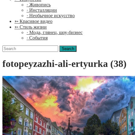
· Живопись
· Инсталляции
· Необычное искусство
➳ Красивое видео
➳ Стиль жизни
· Мода, глянец, шоу-бизнес
· События
Search
for:
fotopeyzazhi-ali-ertyurka (38)