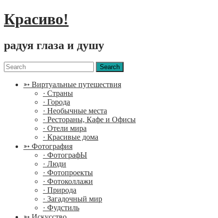
Красиво!
радуя глаза и душу
Menu
Search
for:
➳ Виртуальные путешествия
· Страны
· Города
· Необычные места
· Рестораны, Кафе и Офисы
· Отели мира
· Красивые дома
➳ Фотография
· ФотографЫ
· Люди
· Фотопроекты
· Фотоколлажи
· Природа
· Загадочный мир
· Фудстиль
➳ Искусство