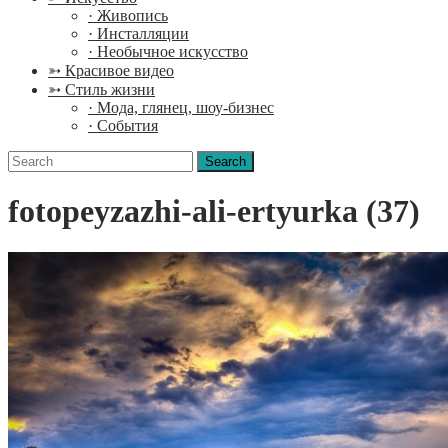
· Живопись
· Инсталляции
· Необычное искусство
➳ Красивое видео
➳ Стиль жизни
· Мода, глянец, шоу-бизнес
· События
Search
for:
fotopeyzazhi-ali-ertyurka (37)