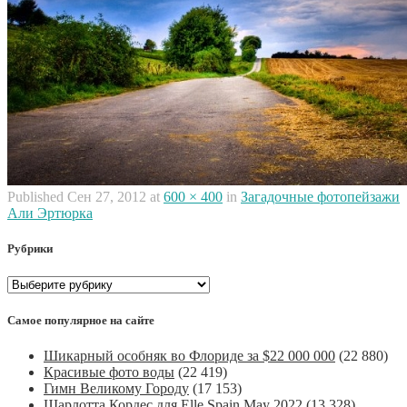
Published
Сен 27, 2012
at
600 × 400
in
Загадочные фотопейзажи
Али Эртюрка
Рубрики
Рубрики
Самое популярное на сайте
Шикарный особняк во Флориде за $22 000 000
(22 880)
Красивые фото воды
(22 419)
Гимн Великому Городу
(17 153)
Шарлотта Кордес для Elle Spain May 2022
(13 328)