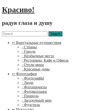
Красиво!
радуя глаза и душу
Menu
Search
for:
➳ Виртуальные путешествия
· Страны
· Города
· Необычные места
· Рестораны, Кафе и Офисы
· Отели мира
· Красивые дома
➳ Фотография
· ФотографЫ
· Люди
· Фотопроекты
· Фотоколлажи
· Природа
· Загадочный мир
· Фудстиль
➳ Искусство