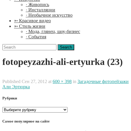
· Живопись
· Инсталляции
· Необычное искусство
➳ Красивое видео
➳ Стиль жизни
· Мода, глянец, шоу-бизнес
· События
Search
for:
fotopeyzazhi-ali-ertyurka (23)
Published
Сен 27, 2012
at
600 × 398
in
Загадочные фотопейзажи
Али Эртюрка
Рубрики
Рубрики
Самое популярное на сайте