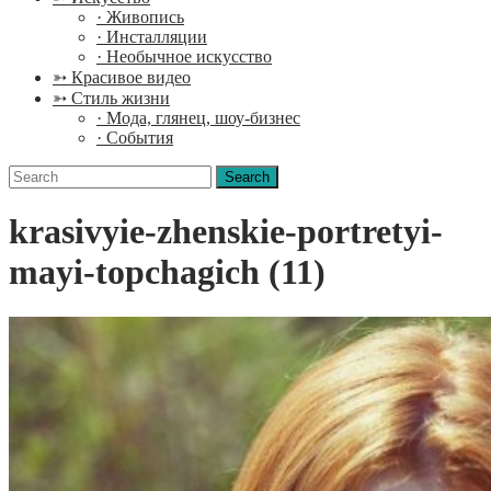
· Живопись
· Инсталляции
· Необычное искусство
➳ Красивое видео
➳ Стиль жизни
· Мода, глянец, шоу-бизнес
· События
Search
for:
krasivyie-zhenskie-portretyi-
mayi-topchagich (11)