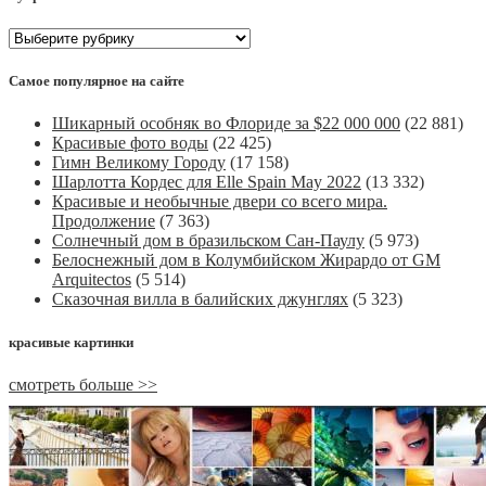
Рубрики
Самое популярное на сайте
Шикарный особняк во Флориде за $22 000 000
(22 881)
Красивые фото воды
(22 425)
Гимн Великому Городу
(17 158)
Шарлотта Кордес для Elle Spain May 2022
(13 332)
Красивые и необычные двери со всего мира.
Продолжение
(7 363)
Солнечный дом в бразильском Сан-Паулу
(5 973)
Белоснежный дом в Колумбийском Жирардо от GM
Arquitectos
(5 514)
Сказочная вилла в балийских джунглях
(5 323)
красивые картинки
смотреть больше >>