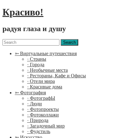
Красиво!
радуя глаза и душу
Menu
Search
for:
➳ Виртуальные путешествия
· Страны
· Города
· Необычные места
· Рестораны, Кафе и Офисы
· Отели мира
· Красивые дома
➳ Фотография
· ФотографЫ
· Люди
· Фотопроекты
· Фотоколлажи
· Природа
· Загадочный мир
· Фудстиль
➳ Искусство