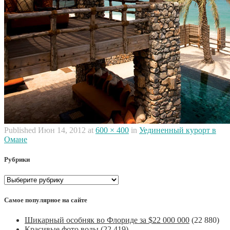
Published
Июн 14, 2012
at
600 × 400
in
Уединенный курорт в
Омане
Рубрики
Рубрики
Самое популярное на сайте
Шикарный особняк во Флориде за $22 000 000
(22 880)
Красивые фото воды
(22 419)