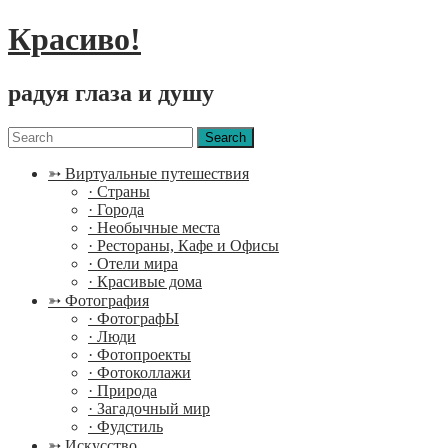
Красиво!
радуя глаза и душу
Menu
Search
for:
➳ Виртуальные путешествия
· Страны
· Города
· Необычные места
· Рестораны, Кафе и Офисы
· Отели мира
· Красивые дома
➳ Фотография
· ФотографЫ
· Люди
· Фотопроекты
· Фотоколлажи
· Природа
· Загадочный мир
· Фудстиль
➳ Искусство