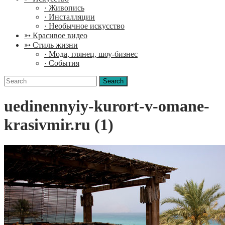
· Живопись
· Инсталляции
· Необычное искусство
➳ Красивое видео
➳ Стиль жизни
· Мода, глянец, шоу-бизнес
· События
Search
for:
uedinennyiy-kurort-v-omane-
krasivmir.ru (1)