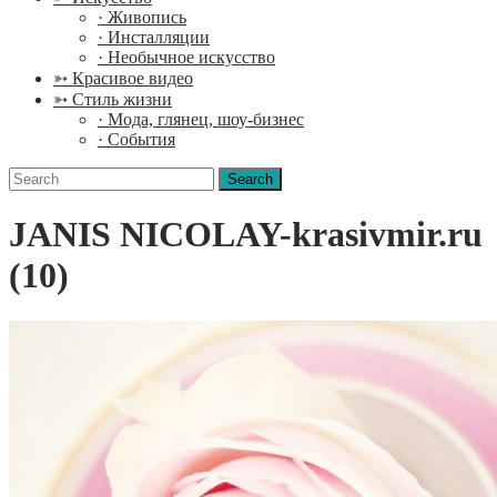
· Живопись
· Инсталляции
· Необычное искусство
➳ Красивое видео
➳ Стиль жизни
· Мода, глянец, шоу-бизнес
· События
Search
for:
JANIS NICOLAY-krasivmir.ru
(10)