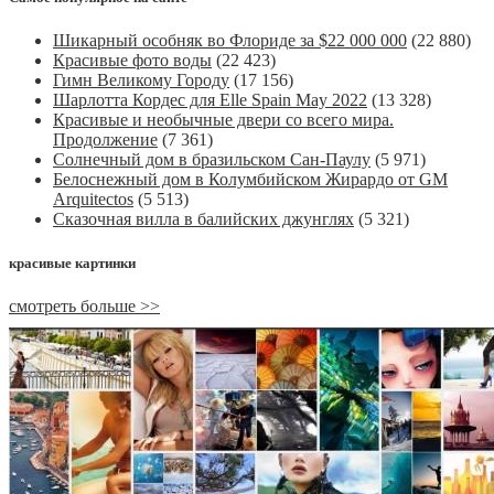
Шикарный особняк во Флориде за $22 000 000
(22 880)
Красивые фото воды
(22 423)
Гимн Великому Городу
(17 156)
Шарлотта Кордес для Elle Spain May 2022
(13 328)
Красивые и необычные двери со всего мира.
Продолжение
(7 361)
Солнечный дом в бразильском Сан-Паулу
(5 971)
Белоснежный дом в Колумбийском Жирардо от GM
Arquitectos
(5 513)
Сказочная вилла в балийских джунглях
(5 321)
красивые картинки
смотреть больше >>