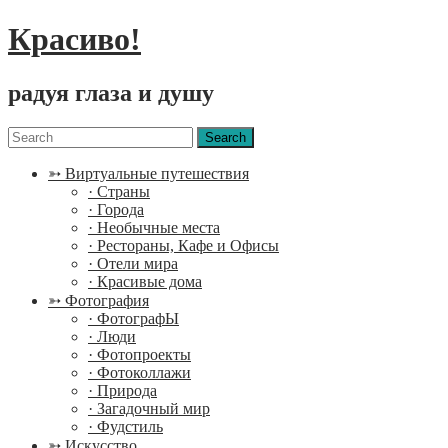
Красиво!
радуя глаза и душу
Menu
Search
for:
➳ Виртуальные путешествия
· Страны
· Города
· Необычные места
· Рестораны, Кафе и Офисы
· Отели мира
· Красивые дома
➳ Фотография
· ФотографЫ
· Люди
· Фотопроекты
· Фотоколлажи
· Природа
· Загадочный мир
· Фудстиль
➳ Искусство