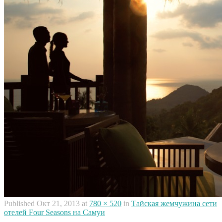
Published
Окт 21, 2013
at
780 × 520
in
Тайская жемчужина сети
отелей Four Seasons на Самуи