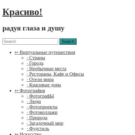
Красиво!
радуя глаза и душу
Menu
Search
for:
➳ Виртуальные путешествия
· Страны
· Города
· Необычные места
· Рестораны, Кафе и Офисы
· Отели мира
· Красивые дома
➳ Фотография
· ФотографЫ
· Люди
· Фотопроекты
· Фотоколлажи
· Природа
· Загадочный мир
· Фудстиль
➳ Искусство