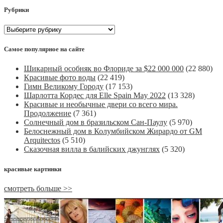
Рубрики
Рубрики
Самое популярное на сайте
Шикарный особняк во Флориде за $22 000 000
(22 880)
Красивые фото воды
(22 419)
Гимн Великому Городу
(17 153)
Шарлотта Кордес для Elle Spain May 2022
(13 328)
Красивые и необычные двери со всего мира.
Продолжение
(7 361)
Солнечный дом в бразильском Сан-Паулу
(5 970)
Белоснежный дом в Колумбийском Жирардо от GM
Arquitectos
(5 510)
Сказочная вилла в балийских джунглях
(5 320)
красивые картинки
смотреть больше >>