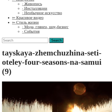
· Живопись
· Инсталляции
· Необычное искусство
➳ Красивое видео
➳ Стиль жизни
· Мода, глянец, шоу-бизнес
· События
Search
for:
tayskaya-zhemchuzhina-seti-
oteley-four-seasons-na-samui
(9)