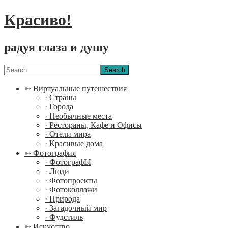
Красиво!
радуя глаза и душу
Menu
Search
for:
➳ Виртуальные путешествия
· Страны
· Города
· Необычные места
· Рестораны, Кафе и Офисы
· Отели мира
· Красивые дома
➳ Фотография
· ФотографЫ
· Люди
· Фотопроекты
· Фотоколлажи
· Природа
· Загадочный мир
· Фудстиль
➳ Искусство