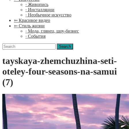
· Живопись
· Инсталляции
· Необычное искусство
➳ Красивое видео
➳ Стиль жизни
· Мода, глянец, шоу-бизнес
· События
Search
for:
tayskaya-zhemchuzhina-seti-
oteley-four-seasons-na-samui
(7)