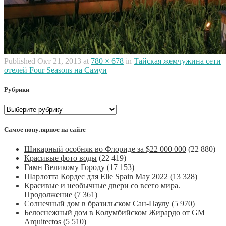
Published
Окт 21, 2013
at
780 × 678
in
Тайская жемчужина сети
отелей Four Seasons на Самуи
Рубрики
Рубрики
Самое популярное на сайте
Шикарный особняк во Флориде за $22 000 000
(22 880)
Красивые фото воды
(22 419)
Гимн Великому Городу
(17 153)
Шарлотта Кордес для Elle Spain May 2022
(13 328)
Красивые и необычные двери со всего мира.
Продолжение
(7 361)
Солнечный дом в бразильском Сан-Паулу
(5 970)
Белоснежный дом в Колумбийском Жирардо от GM
Arquitectos
(5 510)