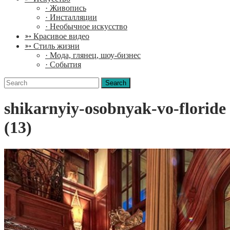
· Живопись
· Инсталляции
· Необычное искусство
➳ Красивое видео
➳ Стиль жизни
· Мода, глянец, шоу-бизнес
· События
Search
for:
shikarnyiy-osobnyak-vo-floride
(13)