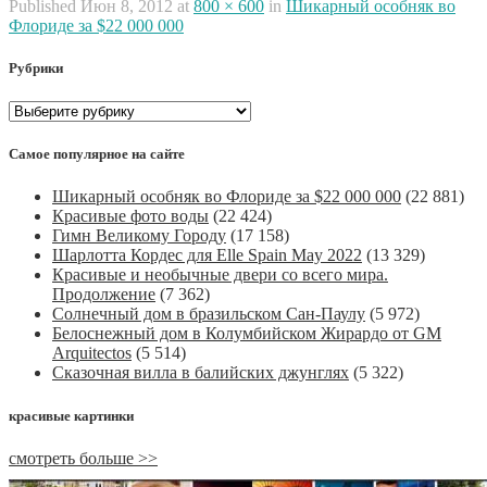
Published
Июн 8, 2012
at
800 × 600
in
Шикарный особняк во
Флориде за $22 000 000
Рубрики
Рубрики
Самое популярное на сайте
Шикарный особняк во Флориде за $22 000 000
(22 881)
Красивые фото воды
(22 424)
Гимн Великому Городу
(17 158)
Шарлотта Кордес для Elle Spain May 2022
(13 329)
Красивые и необычные двери со всего мира.
Продолжение
(7 362)
Солнечный дом в бразильском Сан-Паулу
(5 972)
Белоснежный дом в Колумбийском Жирардо от GM
Arquitectos
(5 514)
Сказочная вилла в балийских джунглях
(5 322)
красивые картинки
смотреть больше >>