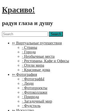
Красиво!
радуя глаза и душу
Menu
Search
for:
➳ Виртуальные путешествия
· Страны
· Города
· Необычные места
· Рестораны, Кафе и Офисы
· Отели мира
· Красивые дома
➳ Фотография
· ФотографЫ
· Люди
· Фотопроекты
· Фотоколлажи
· Природа
· Загадочный мир
· Фудстиль
➳ Искусство