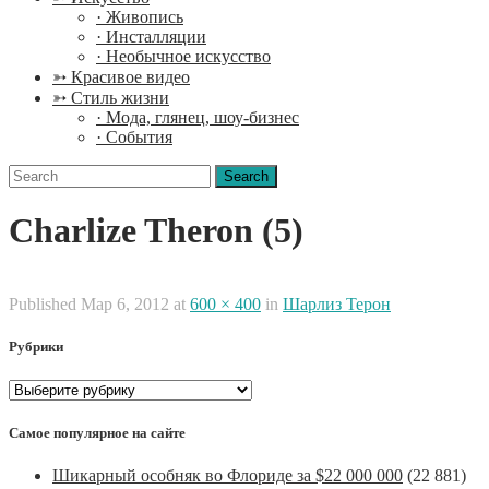
· Живопись
· Инсталляции
· Необычное искусство
➳ Красивое видео
➳ Стиль жизни
· Мода, глянец, шоу-бизнес
· События
Search
for:
Charlize Theron (5)
Published
Мар 6, 2012
at
600 × 400
in
Шарлиз Терон
Рубрики
Рубрики
Самое популярное на сайте
Шикарный особняк во Флориде за $22 000 000
(22 881)