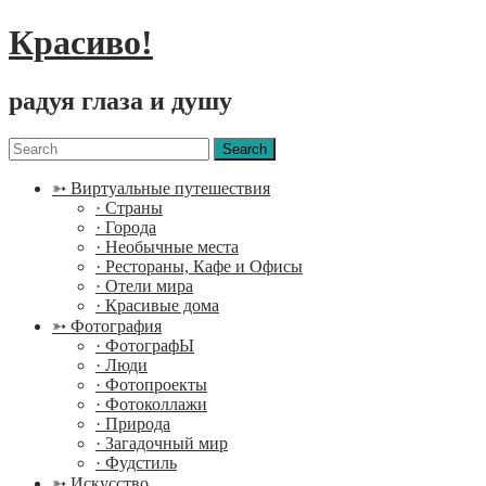
Красиво!
радуя глаза и душу
Menu
Search
for:
➳ Виртуальные путешествия
· Страны
· Города
· Необычные места
· Рестораны, Кафе и Офисы
· Отели мира
· Красивые дома
➳ Фотография
· ФотографЫ
· Люди
· Фотопроекты
· Фотоколлажи
· Природа
· Загадочный мир
· Фудстиль
➳ Искусство