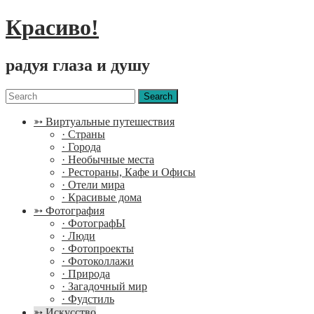
Красиво!
радуя глаза и душу
Menu
Search
for:
➳ Виртуальные путешествия
· Страны
· Города
· Необычные места
· Рестораны, Кафе и Офисы
· Отели мира
· Красивые дома
➳ Фотография
· ФотографЫ
· Люди
· Фотопроекты
· Фотоколлажи
· Природа
· Загадочный мир
· Фудстиль
➳ Искусство