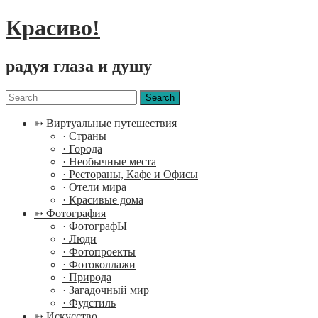
Красиво!
радуя глаза и душу
Menu
Search
for:
➳ Виртуальные путешествия
· Страны
· Города
· Необычные места
· Рестораны, Кафе и Офисы
· Отели мира
· Красивые дома
➳ Фотография
· ФотографЫ
· Люди
· Фотопроекты
· Фотоколлажи
· Природа
· Загадочный мир
· Фудстиль
➳ Искусство