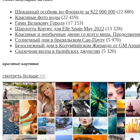
Шикарный особняк во Флориде за $22 000 000
(22 880)
Красивые фото воды
(22 419)
Гимн Великому Городу
(17 153)
Шарлотта Кордес для Elle Spain May 2022
(13 328)
Красивые и необычные двери со всего мира. Продолжен
Солнечный дом в бразильском Сан-Паулу
(5 970)
Белоснежный дом в Колумбийском Жирардо от GM Arquit
Сказочная вилла в балийских джунглях
(5 320)
красивые картинки
смотреть больше >>