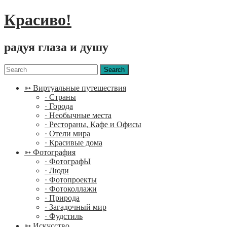
Красиво!
радуя глаза и душу
Menu
Search
for:
➳ Виртуальные путешествия
· Страны
· Города
· Необычные места
· Рестораны, Кафе и Офисы
· Отели мира
· Красивые дома
➳ Фотография
· ФотографЫ
· Люди
· Фотопроекты
· Фотоколлажи
· Природа
· Загадочный мир
· Фудстиль
➳ Искусство