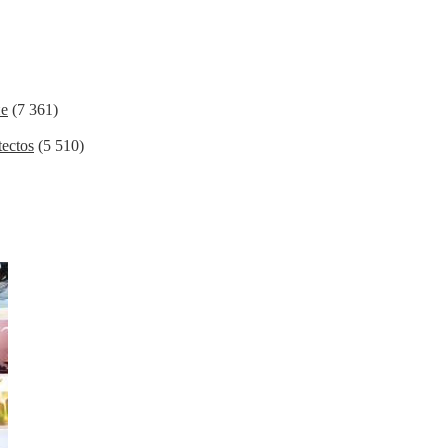
ие
(7 361)
ectos
(5 510)