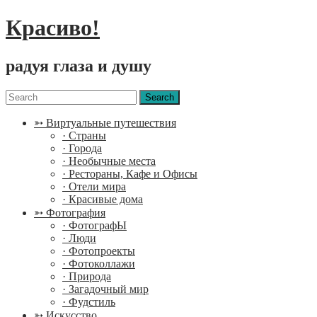
Красиво!
радуя глаза и душу
Menu
Search
for:
➳ Виртуальные путешествия
· Страны
· Города
· Необычные места
· Рестораны, Кафе и Офисы
· Отели мира
· Красивые дома
➳ Фотография
· ФотографЫ
· Люди
· Фотопроекты
· Фотоколлажи
· Природа
· Загадочный мир
· Фудстиль
➳ Искусство