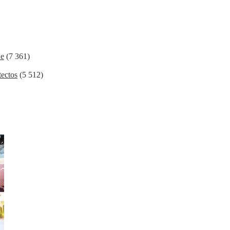
ие
(7 361)
ectos
(5 512)