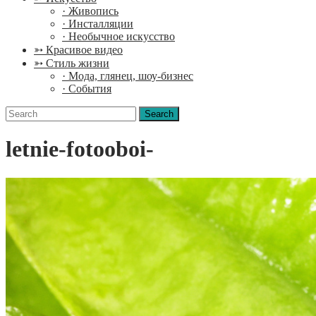
· Живопись
· Инсталляции
· Необычное искусство
➳ Красивое видео
➳ Стиль жизни
· Мода, глянец, шоу-бизнес
· События
Search
for:
letnie-fotooboi-