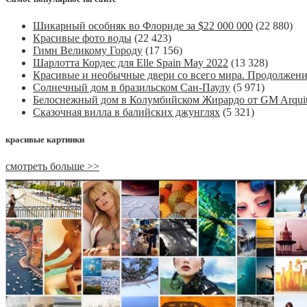
Шикарный особняк во Флориде за $22 000 000
(22 880)
Красивые фото воды
(22 423)
Гимн Великому Городу
(17 156)
Шарлотта Кордес для Elle Spain May 2022
(13 328)
Красивые и необычные двери со всего мира. Продолжен
Солнечный дом в бразильском Сан-Паулу
(5 971)
Белоснежный дом в Колумбийском Жирардо от GM Arquit
Сказочная вилла в балийских джунглях
(5 321)
красивые картинки
смотреть больше >>