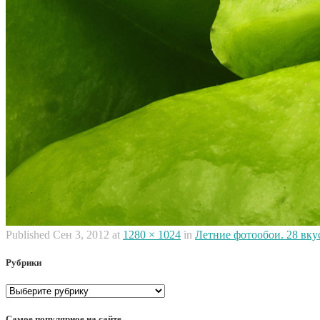
Published
Сен 3, 2012
at
1280 × 1024
in
Летние фотообои. 28 вк
Рубрики
Рубрики
Самое популярное на сайте