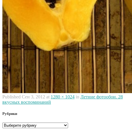
Published
Сен 3, 2012
at
1280 × 1024
in
Летние фотообои. 28
вкусных воспоминаний
Рубрики
Рубрики