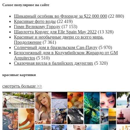
Самое популярное на сайте
Шикарный особняк во Флориде за $22 000 000
(22 880)
Красивые фото воды
(22 419)
Гимн Великому Городу
(17 153)
Шарлотта Кордес для Elle Spain May 2022
(13 328)
Красивые и необычные двери со всего мира.
Продолжение
(7 361)
Солнечный дом в бразильском Сан-Паулу
(5 970)
Белоснежный дом в Колумбийском Жирардо от GM
Arquitectos
(5 510)
Сказочная вилла в балийских джунглях
(5 320)
красивые картинки
смотреть больше >>