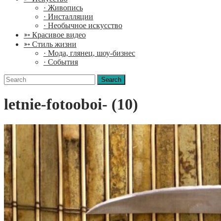
· Живопись
· Инсталляции
· Необычное искусство
➳ Красивое видео
➳ Стиль жизни
· Мода, глянец, шоу-бизнес
· События
Search
for:
letnie-fotooboi- (10)