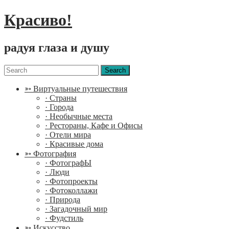
Красиво!
радуя глаза и душу
Menu
Search
for:
➳ Виртуальные путешествия
· Страны
· Города
· Необычные места
· Рестораны, Кафе и Офисы
· Отели мира
· Красивые дома
➳ Фотография
· ФотографЫ
· Люди
· Фотопроекты
· Фотоколлажи
· Природа
· Загадочный мир
· Фудстиль
➳ Искусство