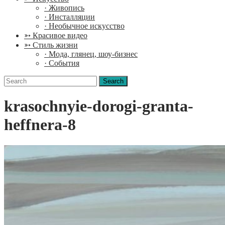
· Живопись
· Инсталляции
· Необычное искусство
➳ Красивое видео
➳ Стиль жизни
· Мода, глянец, шоу-бизнес
· События
Search
for:
krasochnyie-dorogi-granta-
heffnera-8