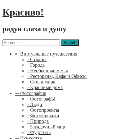
Красиво!
радуя глаза и душу
Menu
Search
for:
➳ Виртуальные путешествия
· Страны
· Города
· Необычные места
· Рестораны, Кафе и Офисы
· Отели мира
· Красивые дома
➳ Фотография
· ФотографЫ
· Люди
· Фотопроекты
· Фотоколлажи
· Природа
· Загадочный мир
· Фудстиль
➳ Искусство