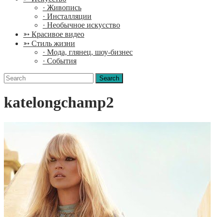
· Живопись
· Инсталляции
· Необычное искусство
➳ Красивое видео
➳ Стиль жизни
· Мода, глянец, шоу-бизнес
· События
Search
for:
katelongchamp2