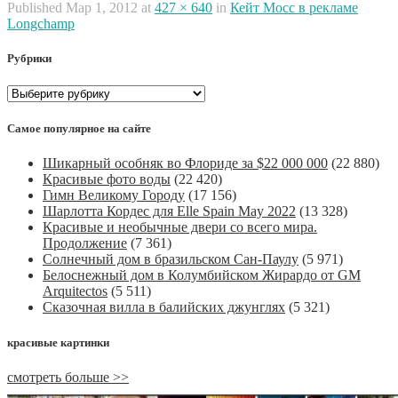
Published
Мар 1, 2012
at
427 × 640
in
Кейт Мосс в рекламе
Longchamp
Рубрики
Рубрики
Самое популярное на сайте
Шикарный особняк во Флориде за $22 000 000
(22 880)
Красивые фото воды
(22 420)
Гимн Великому Городу
(17 156)
Шарлотта Кордес для Elle Spain May 2022
(13 328)
Красивые и необычные двери со всего мира.
Продолжение
(7 361)
Солнечный дом в бразильском Сан-Паулу
(5 971)
Белоснежный дом в Колумбийском Жирардо от GM
Arquitectos
(5 511)
Сказочная вилла в балийских джунглях
(5 321)
красивые картинки
смотреть больше >>