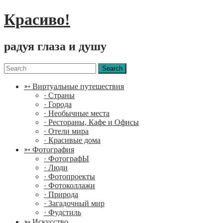
Красиво!
радуя глаза и душу
Menu
Search
for:
➳ Виртуальные путешествия
· Страны
· Города
· Необычные места
· Рестораны, Кафе и Офисы
· Отели мира
· Красивые дома
➳ Фотография
· ФотографЫ
· Люди
· Фотопроекты
· Фотоколлажи
· Природа
· Загадочный мир
· Фудстиль
➳ Искусство