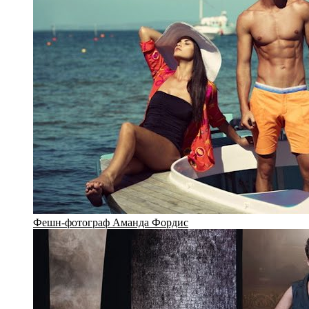
Фешн-фотограф Аманда Фордис