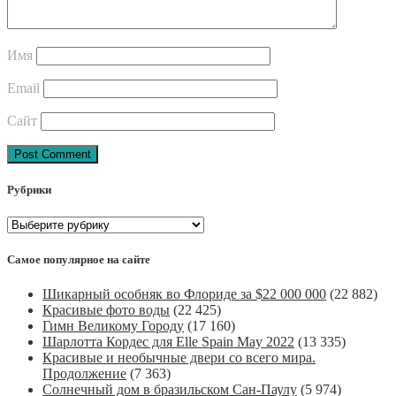
Имя
Email
Сайт
Post
Рубрики
navigation
Рубрики
Самое популярное на сайте
Шикарный особняк во Флориде за $22 000 000
(22 882)
Красивые фото воды
(22 425)
Гимн Великому Городу
(17 160)
Шарлотта Кордес для Elle Spain May 2022
(13 335)
Красивые и необычные двери со всего мира.
Продолжение
(7 363)
Солнечный дом в бразильском Сан-Паулу
(5 974)