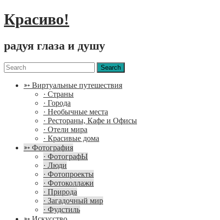
Красиво!
радуя глаза и душу
Menu
Search
for:
➳ Виртуальные путешествия
· Страны
· Города
· Необычные места
· Рестораны, Кафе и Офисы
· Отели мира
· Красивые дома
➳ Фотография
· ФотографЫ
· Люди
· Фотопроекты
· Фотоколлажи
· Природа
· Загадочный мир
· Фудстиль
➳ Искусство