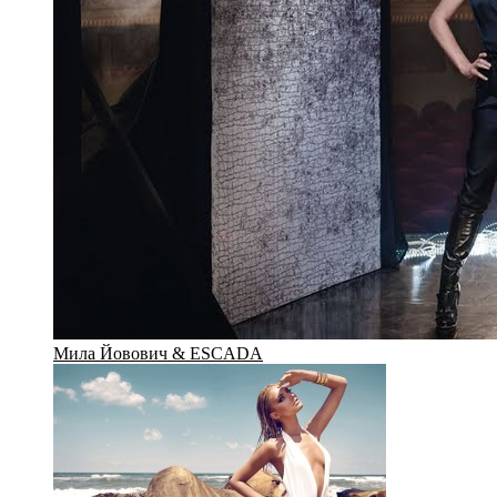
Мила Йовович & ESCADA