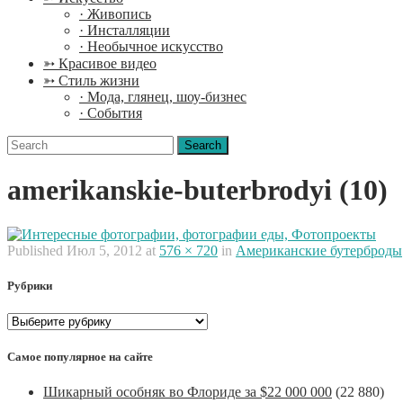
· Живопись
· Инсталляции
· Необычное искусство
➳ Красивое видео
➳ Стиль жизни
· Мода, глянец, шоу-бизнес
· События
Search
for:
amerikanskie-buterbrodyi (10)
Published
Июл 5, 2012
at
576 × 720
in
Американские бутерброды
Рубрики
Рубрики
Самое популярное на сайте
Шикарный особняк во Флориде за $22 000 000
(22 880)