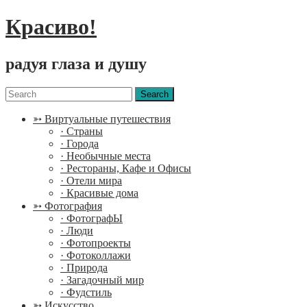
Красиво!
радуя глаза и душу
Menu
Search
for:
➳ Виртуальные путешествия
· Страны
· Города
· Необычные места
· Рестораны, Кафе и Офисы
· Отели мира
· Красивые дома
➳ Фотография
· ФотографЫ
· Люди
· Фотопроекты
· Фотоколлажи
· Природа
· Загадочный мир
· Фудстиль
➳ Искусство