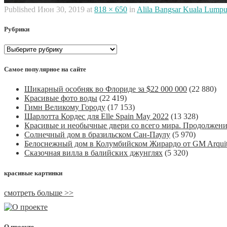
Published
Июн 30, 2019
at
818 × 650
in
Alila Bangsar Kuala Lumpu
Рубрики
Рубрики
Самое популярное на сайте
Шикарный особняк во Флориде за $22 000 000
(22 880)
Красивые фото воды
(22 419)
Гимн Великому Городу
(17 153)
Шарлотта Кордес для Elle Spain May 2022
(13 328)
Красивые и необычные двери со всего мира. Продолжен
Солнечный дом в бразильском Сан-Паулу
(5 970)
Белоснежный дом в Колумбийском Жирардо от GM Arquit
Сказочная вилла в балийских джунглях
(5 320)
красивые картинки
смотреть больше >>
О проекте