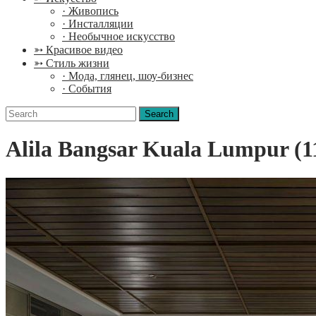
· Живопись
· Инсталляции
· Необычное искусство
➳ Красивое видео
➳ Стиль жизни
· Мода, глянец, шоу-бизнес
· События
Search
for:
Alila Bangsar Kuala Lumpur (1