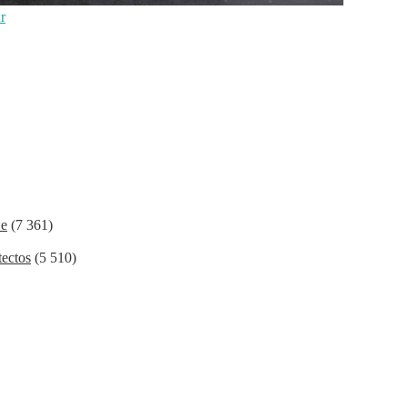
r
ие
(7 361)
ectos
(5 510)