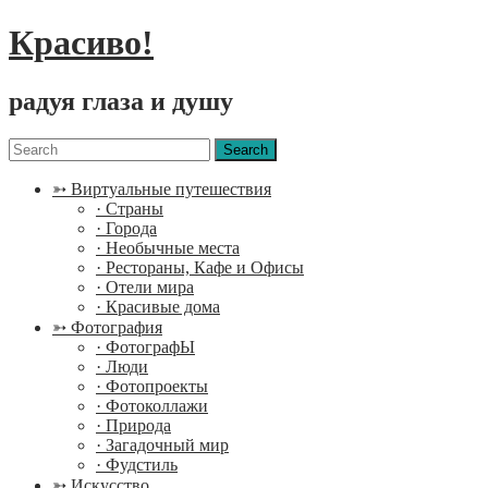
Красиво!
радуя глаза и душу
Menu
Search
for:
➳ Виртуальные путешествия
· Страны
· Города
· Необычные места
· Рестораны, Кафе и Офисы
· Отели мира
· Красивые дома
➳ Фотография
· ФотографЫ
· Люди
· Фотопроекты
· Фотоколлажи
· Природа
· Загадочный мир
· Фудстиль
➳ Искусство