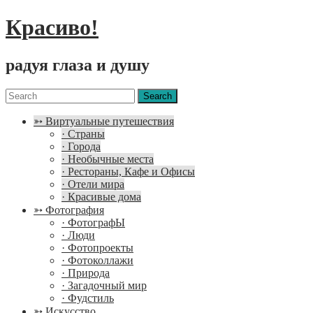
Красиво!
радуя глаза и душу
Menu
Search
for:
➳ Виртуальные путешествия
· Страны
· Города
· Необычные места
· Рестораны, Кафе и Офисы
· Отели мира
· Красивые дома
➳ Фотография
· ФотографЫ
· Люди
· Фотопроекты
· Фотоколлажи
· Природа
· Загадочный мир
· Фудстиль
➳ Искусство