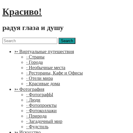
Красиво!
радуя глаза и душу
Menu
Search
for:
➳ Виртуальные путешествия
· Страны
· Города
· Необычные места
· Рестораны, Кафе и Офисы
· Отели мира
· Красивые дома
➳ Фотография
· ФотографЫ
· Люди
· Фотопроекты
· Фотоколлажи
· Природа
· Загадочный мир
· Фудстиль
➳ Искусство