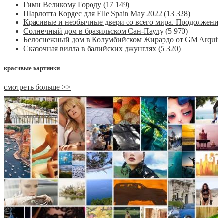
Гимн Великому Городу
(17 149)
Шарлотта Кордес для Elle Spain May 2022
(13 328)
Красивые и необычные двери со всего мира. Продолжен
Солнечный дом в бразильском Сан-Паулу
(5 970)
Белоснежный дом в Колумбийском Жирардо от GM Arquit
Сказочная вилла в балийских джунглях
(5 320)
красивые картинки
смотреть больше >>