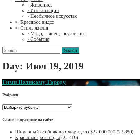
· Живопись
· Инсталляции
· Необычное искусство
➳ Красивое видео
➳ Стиль жизни
· Мода, глянец, шоу-бизнес
· События
Search
for:
Day:
Июл 19, 2019
Гимн Великому Городу
Рубрики
Рубрики
Самое популярное на сайте
Шикарный особняк во Флориде за $22 000 000
(22 880)
Красивые фото воды
(22 419)