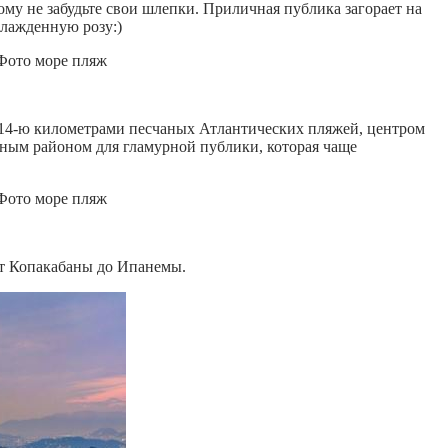
ому не забудьте свои шлепки. Приличная публика загорает на
охлажденную розу:)
 14-ю километрами песчаных Атлантических пляжей, центром
ссным районом для гламурной публики, которая чаще
от Копакабаны до Ипанемы.