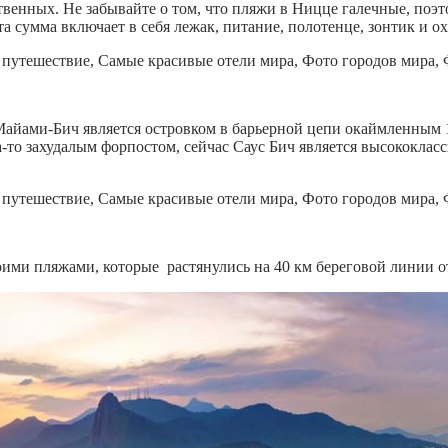
твенных. Не забывайте о том, что пляжи в Ницце галечные, поэт
эта сумма включает в себя лежак, питание, полотенце, зонтик и 
Майами-Бич является островком в барьерной цепи окаймленным
да-то захудалым форпостом, сейчас Саус Бич является высококла
оими пляжами, которые растянулись на 40 км береговой линии 