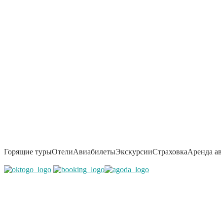
Горящие туры
Отели
Авиабилеты
Экскурсии
Страховка
Аренда а