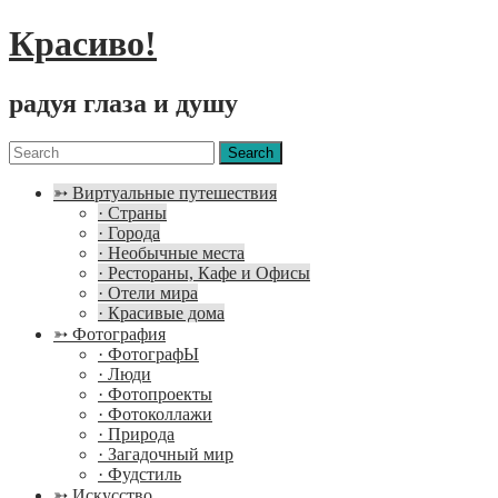
Красиво!
радуя глаза и душу
Menu
Search
for:
➳ Виртуальные путешествия
· Страны
· Города
· Необычные места
· Рестораны, Кафе и Офисы
· Отели мира
· Красивые дома
➳ Фотография
· ФотографЫ
· Люди
· Фотопроекты
· Фотоколлажи
· Природа
· Загадочный мир
· Фудстиль
➳ Искусство