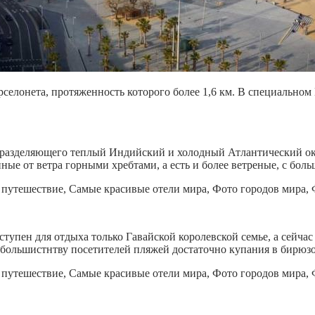
селонета, протяженность которого более 1,6 км. В специально
разделяющего теплый Индийский и холодный Атлантический оке
ные от ветра горными хребтами, а есть и более ветреные, с бо
оступен для отдыха только Гавайской королевской семье, а сейча
мя большистнтву посетителей пляжей достаточно купания в бирюз