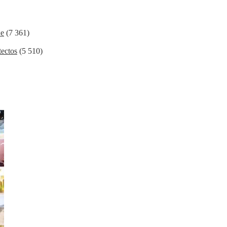
ие
(7 361)
ectos
(5 510)