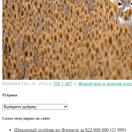
Published
Окт 26, 2014
at
700 × 467
in
Живой мир и золотая осен
Рубрики
Рубрики
Самое популярное на сайте
Шикарный особняк во Флориде за $22 000 000
(22 880)