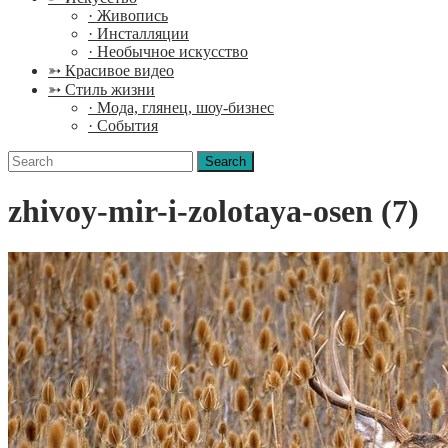
· Живопись
· Инсталляции
· Необычное искусство
➳ Красивое видео
➳ Стиль жизни
· Мода, глянец, шоу-бизнес
· События
Search
for:
zhivoy-mir-i-zolotaya-osen (7)