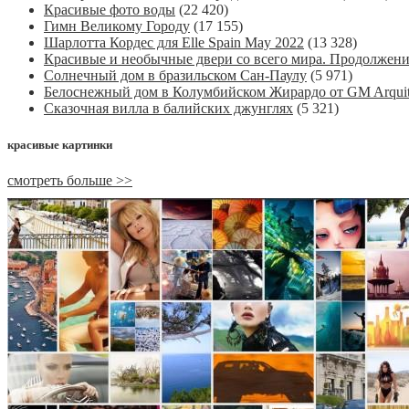
Красивые фото воды
(22 420)
Гимн Великому Городу
(17 155)
Шарлотта Кордес для Elle Spain May 2022
(13 328)
Красивые и необычные двери со всего мира. Продолжен
Солнечный дом в бразильском Сан-Паулу
(5 971)
Белоснежный дом в Колумбийском Жирардо от GM Arquit
Сказочная вилла в балийских джунглях
(5 321)
красивые картинки
смотреть больше >>