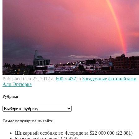
Published
Сен 27, 2012
at
600 × 437
in
Загадочные фотопейзажи
Али Эртюрка
Рубрики
Рубрики
Самое популярное на сайте
Шикарный особняк во Флориде за $22 000 000
(22 881)
Красивые фото воды
(22 424)