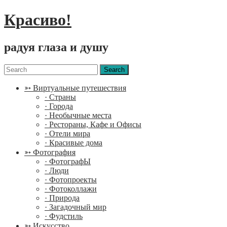
Красиво!
радуя глаза и душу
Menu
Search
for:
➳ Виртуальные путешествия
· Страны
· Города
· Необычные места
· Рестораны, Кафе и Офисы
· Отели мира
· Красивые дома
➳ Фотография
· ФотографЫ
· Люди
· Фотопроекты
· Фотоколлажи
· Природа
· Загадочный мир
· Фудстиль
➳ Искусство