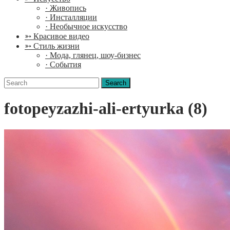
· Живопись
· Инсталляции
· Необычное искусство
➳ Красивое видео
➳ Стиль жизни
· Мода, глянец, шоу-бизнес
· События
Search
for:
fotopeyzazhi-ali-ertyurka (8)