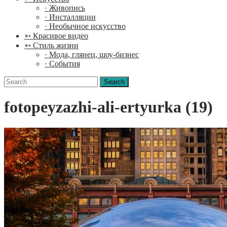
· Живопись
· Инсталляции
· Необычное искусство
➳ Красивое видео
➳ Стиль жизни
· Мода, глянец, шоу-бизнес
· События
Search
for:
fotopeyzazhi-ali-ertyurka (19)