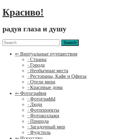
Красиво!
радуя глаза и душу
Menu
Search
for:
➳ Виртуальные путешествия
· Страны
· Города
· Необычные места
· Рестораны, Кафе и Офисы
· Отели мира
· Красивые дома
➳ Фотография
· ФотографЫ
· Люди
· Фотопроекты
· Фотоколлажи
· Природа
· Загадочный мир
· Фудстиль
➳ Искусство