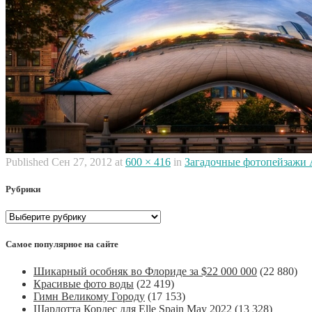
Published
Сен 27, 2012
at
600 × 416
in
Загадочные фотопейзажи
Рубрики
Рубрики
Самое популярное на сайте
Шикарный особняк во Флориде за $22 000 000
(22 880)
Красивые фото воды
(22 419)
Гимн Великому Городу
(17 153)
Шарлотта Кордес для Elle Spain May 2022
(13 328)