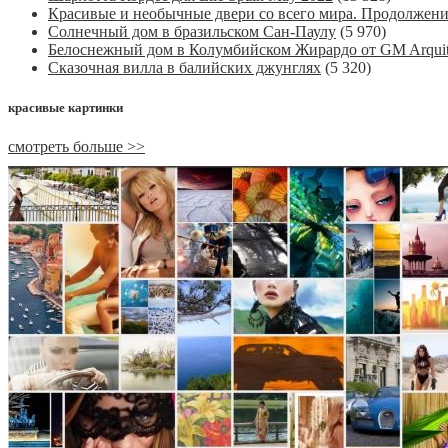
Красивые и необычные двери со всего мира. Продолжен
Солнечный дом в бразильском Сан-Паулу
(5 970)
Белоснежный дом в Колумбийском Жирардо от GM Arquit
Сказочная вилла в балийских джунглях
(5 320)
красивые картинки
смотреть больше >>