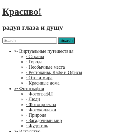
Красиво!
радуя глаза и душу
Menu
Search
for:
➳ Виртуальные путешествия
· Страны
· Города
· Необычные места
· Рестораны, Кафе и Офисы
· Отели мира
· Красивые дома
➳ Фотография
· ФотографЫ
· Люди
· Фотопроекты
· Фотоколлажи
· Природа
· Загадочный мир
· Фудстиль
➳ Искусство