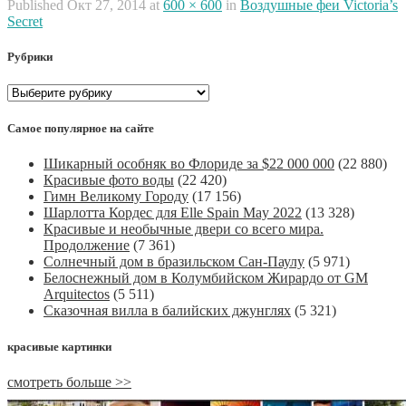
Published
Окт 27, 2014
at
600 × 600
in
Воздушные феи Victoria’s
Secret
Рубрики
Рубрики
Самое популярное на сайте
Шикарный особняк во Флориде за $22 000 000
(22 880)
Красивые фото воды
(22 420)
Гимн Великому Городу
(17 156)
Шарлотта Кордес для Elle Spain May 2022
(13 328)
Красивые и необычные двери со всего мира.
Продолжение
(7 361)
Солнечный дом в бразильском Сан-Паулу
(5 971)
Белоснежный дом в Колумбийском Жирардо от GM
Arquitectos
(5 511)
Сказочная вилла в балийских джунглях
(5 321)
красивые картинки
смотреть больше >>