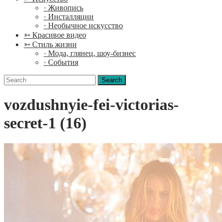
· Живопись
· Инсталляции
· Необычное искусство
➳ Красивое видео
➳ Стиль жизни
· Мода, глянец, шоу-бизнес
· События
Search
for:
vozdushnyie-fei-victorias-
secret-1 (16)