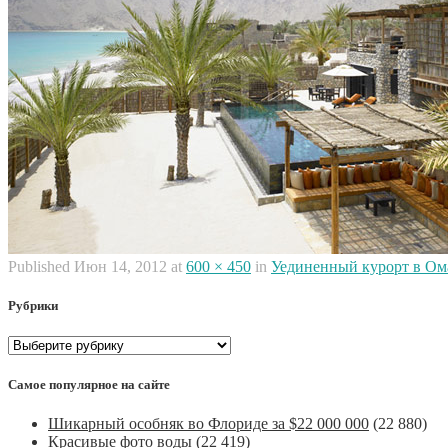
Published
Июн 14, 2012
at
600 × 450
in
Уединенный курорт в Ом
Рубрики
Рубрики
Самое популярное на сайте
Шикарный особняк во Флориде за $22 000 000
(22 880)
Красивые фото воды
(22 419)