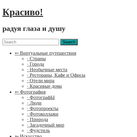
Красиво!
радуя глаза и душу
Menu
Search
for:
➳ Виртуальные путешествия
· Страны
· Города
· Необычные места
· Рестораны, Кафе и Офисы
· Отели мира
· Красивые дома
➳ Фотография
· ФотографЫ
· Люди
· Фотопроекты
· Фотоколлажи
· Природа
· Загадочный мир
· Фудстиль
➳ Искусство