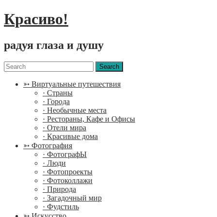
Красиво!
радуя глаза и душу
Menu
Search
for:
➳ Виртуальные путешествия
· Страны
· Города
· Необычные места
· Рестораны, Кафе и Офисы
· Отели мира
· Красивые дома
➳ Фотография
· ФотографЫ
· Люди
· Фотопроекты
· Фотоколлажи
· Природа
· Загадочный мир
· Фудстиль
➳ Искусство