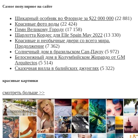
Самое популярное на сайте
Шикарный особняк во Флориде за $22 000 000
(22 881)
Красивые фото воды
(22 424)
Гимн Великому Городу
(17 158)
Шарлотта Кордес для Elle Spain May 2022
(13 330)
Красивые и необычные двери со всего мира.
Продолжение
(7 362)
Солнечный дом в бразильском Сан-Паулу
(5 972)
Белоснежный дом в Колумбийском Жирардо от GM
Arquitectos
(5 514)
Сказочная вилла в балийских джунглях
(5 322)
красивые картинки
смотреть больше >>