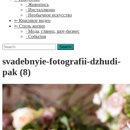
· Живопись
· Инсталляции
· Необычное искусство
➳ Красивое видео
➳ Стиль жизни
· Мода, глянец, шоу-бизнес
· События
Search
for:
svadebnyie-fotografii-dzhudi-
pak (8)