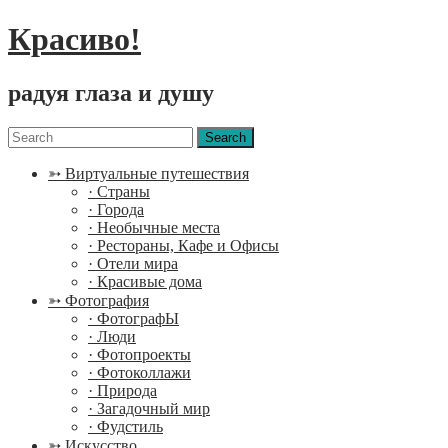
Красиво!
радуя глаза и душу
Menu
Search
for:
➳ Виртуальные путешествия
· Страны
· Города
· Необычные места
· Рестораны, Кафе и Офисы
· Отели мира
· Красивые дома
➳ Фотография
· ФотографЫ
· Люди
· Фотопроекты
· Фотоколлажи
· Природа
· Загадочный мир
· Фудстиль
➳ Искусство