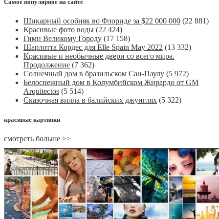
Самое популярное на сайте
Шикарный особняк во Флориде за $22 000 000
(22 881)
Красивые фото воды
(22 424)
Гимн Великому Городу
(17 158)
Шарлотта Кордес для Elle Spain May 2022
(13 332)
Красивые и необычные двери со всего мира.
Продолжение
(7 362)
Солнечный дом в бразильском Сан-Паулу
(5 972)
Белоснежный дом в Колумбийском Жирардо от GM
Arquitectos
(5 514)
Сказочная вилла в балийских джунглях
(5 322)
красивые картинки
смотреть больше >>