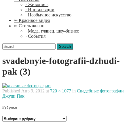
· Живопись
· Инсталляции
· Необычное искусство
➳ Красивое видео
➳ Стиль жизни
· Мода, глянец, шоу-бизнес
· События
Search
for:
svadebnyie-fotografii-dzhudi-
pak (3)
Published
Апр 9, 2012
at
720 × 1077
in
Свадебные фотографии
Джуди Пак
Рубрики
Рубрики