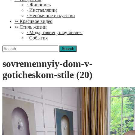
· Живопись
· Инсталляции
· Необычное искусство
➳ Красивое видео
➳ Стиль жизни
· Мода, глянец, шоу-бизнес
· События
Search
for:
sovremennyiy-dom-v-
goticheskom-stile (20)