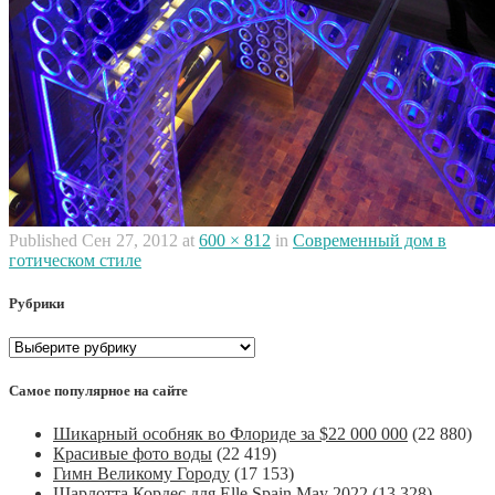
Published
Сен 27, 2012
at
600 × 812
in
Современный дом в
готическом стиле
Рубрики
Рубрики
Самое популярное на сайте
Шикарный особняк во Флориде за $22 000 000
(22 880)
Красивые фото воды
(22 419)
Гимн Великому Городу
(17 153)
Шарлотта Кордес для Elle Spain May 2022
(13 328)