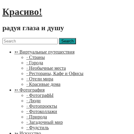
Красиво!
радуя глаза и душу
Menu
Search
for:
➳ Виртуальные путешествия
· Страны
· Города
· Необычные места
· Рестораны, Кафе и Офисы
· Отели мира
· Красивые дома
➳ Фотография
· ФотографЫ
· Люди
· Фотопроекты
· Фотоколлажи
· Природа
· Загадочный мир
· Фудстиль
➳ Искусство